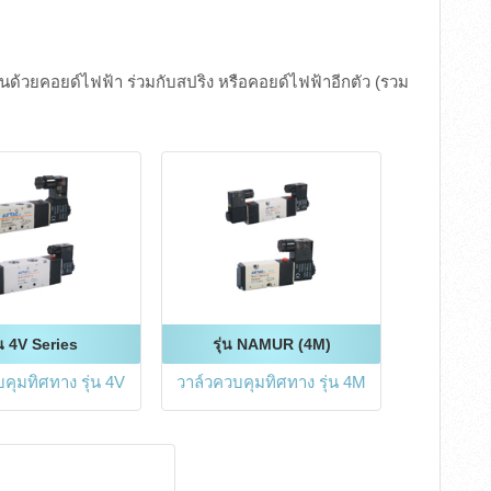
นด้วยคอยด์ไฟฟ้า ร่วมกับสปริง หรือคอยด์ไฟฟ้าอีกตัว (รวม
่น 4V Series
รุ่น NAMUR (4M)
คุมทิศทาง รุ่น 4V
วาล์วควบคุมทิศทาง รุ่น 4M