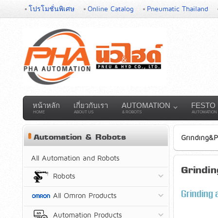
โปรโมชั่นพิเศษ
Online Catalog
Pneumatic Thailand
หน้าหลัก
เกี่ยวกับเรา
AUTOMATION
FESTO
HOME
ABOUT US
& ROBOTS
AUTOMATION
Automation & Robots
Grinding&P
All Automation and Robots
Grindin
Robots
Grinding 
All Omron Products
Automation Products