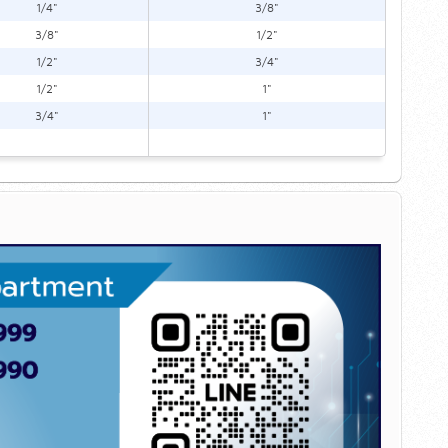
1/4"
3/8"
3/8"
1/2"
1/2"
3/4"
1/2"
1"
3/4"
1"