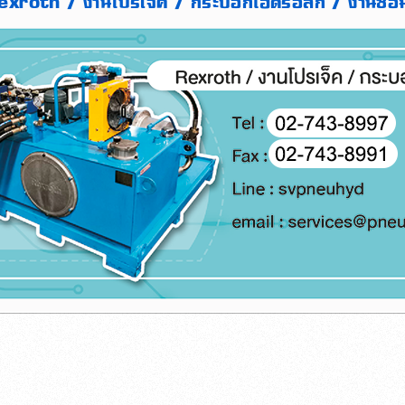
Rexroth / งานโปรเจ็ค / กระบอกไฮดรอลิก / งานซ่อ