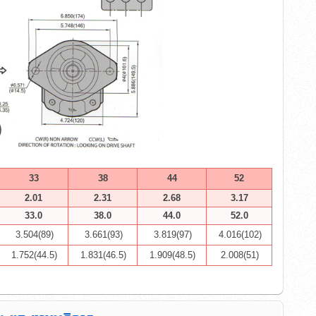
33
38
44
52
2.01
2.31
2.68
3.17
33.0
38.0
44.0
52.0
3.504(89)
3.661(93)
3.819(97)
4.016(102)
1.752(44.5)
1.831(46.5)
1.909(48.5)
2.008(51)