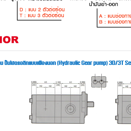
ม ปั๊มไฮดรอลิกแบบเฟืองนอก (Hydraulic Gear pump) 3D/3T Se