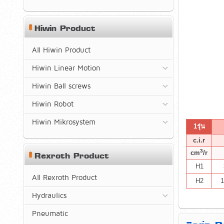
Hiwin Product
All Hiwin Product
Hiwin Linear Motion
Hiwin Ball screws
Hiwin Robot
Hiwin Mikrosystem
1รุ่น
c.i.r
3
cm
/r
Rexroth Product
H1
All Rexroth Product
H2
1
Hydraulics
Pneumatic