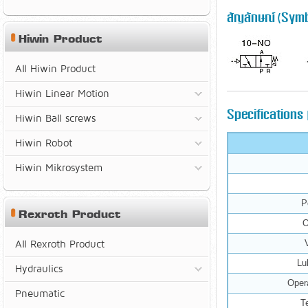
สัญลักษณ์ (Symb
Hiwin Product
All Hiwin Product
Hiwin Linear Motion
Specifications 
Hiwin Ball screws
Hiwin Robot
Hiwin Mikrosystem
P
Rexroth Product
O
All Rexroth Product
Lu
Hydraulics
Oper
Pneumatic
T