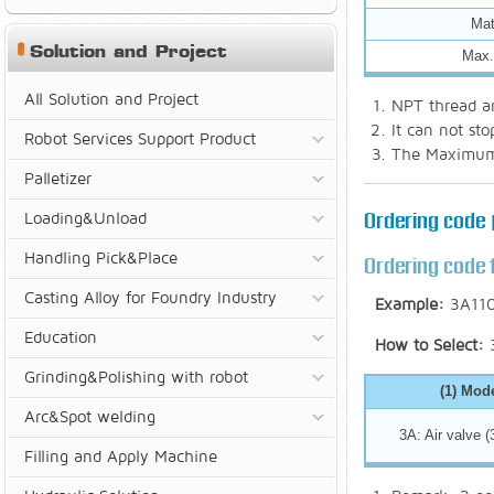
Mat
Solution and Project
Max.
All Solution and Project
NPT thread an
It can not st
Robot Services Support Product
The Maximum a
Palletizer
Loading&Unload
Ordering code |
Handling Pick&Place
Ordering code 
Casting Alloy for Foundry Industry
Example:
3A11
Education
How to Select:
Grinding&Polishing with robot
(1) Mod
Arc&Spot welding
3A: Air valve (
Filling and Apply Machine