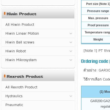
Port size [Note 1
Pressure range
Hiwin Product
Max. pressure
All Hiwin Product
Proof pressure
Temperature rang
Hiwin Linear Motion
Weight
Hiwin Ball screws
[Note 1] PT thr
Hiwin Robot
Hiwin Mikrosystem
Ordering code |
ตัวอย่าง: GAR
Rexroth Product
วิธีการเลือก C
All Rexroth Product
(1) Mo
Hydraulics
GAR200:GA20
Pneumatic
regula