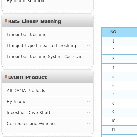
Hydraulic Solution
KBS Linear Bushing
NO
Linear ball bushing
1
Flanged Type Linear ball bushing
2
Linear ball bushing System Case Unit
3
4
DANA Product
5
6
All DANA Products
7
Hydraulic
8
Industrial Drive Shaft
9
10
Gearboxes and Winches
11