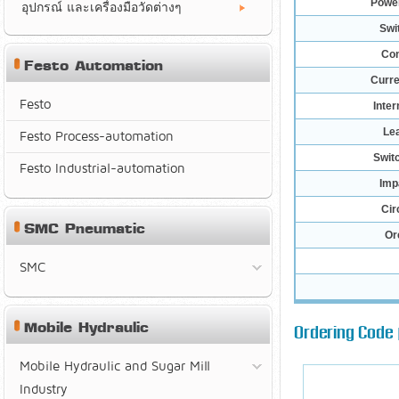
Power
อุปกรณ์ และเครื่องมือวัดต่างๆ
Swi
Con
Festo Automation
Curre
Festo
Inter
Le
Festo Process-automation
Swit
Festo Industrial-automation
Imp
Cir
SMC Pneumatic
Or
SMC
Mobile Hydraulic
Ordering Code | 
Mobile Hydraulic and Sugar Mill
Industry