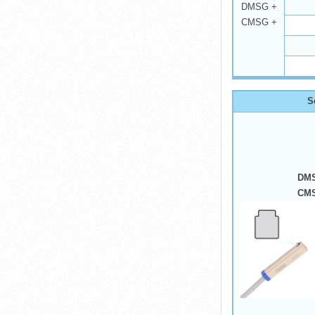
DMSG +
CMSG +
S
DMS
CMS