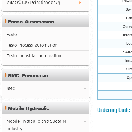
Power
อุปกรณ์ และเครื่องมือวัดต่างๆ
Swi
Con
Festo Automation
Curre
Festo
Inter
Lea
Festo Process-automation
Swit
Festo Industrial-automation
Imp
Cir
SMC Pneumatic
Op
SMC
Mobile Hydraulic
Ordering Code | 
Mobile Hydraulic and Sugar Mill
Industry