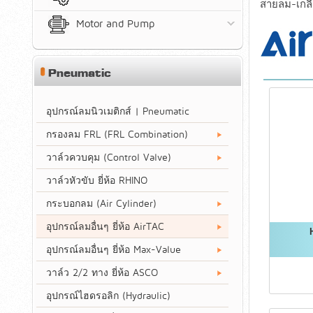
สายลม-เกลี
Motor and Pump
Pneumatic
อุปกรณ์ลมนิวเมติกส์ | Pneumatic
กรองลม FRL (FRL Combination)
วาล์วควบคุม (Control Valve)
วาล์วหัวขับ ยี่ห้อ RHINO
กระบอกลม (Air Cylinder)
อุปกรณ์ลมอื่นๆ ยี่ห้อ AirTAC
อุปกรณ์ลมอื่นๆ ยี่ห้อ Max-Value
วาล์ว 2/2 ทาง ยี่ห้อ ASCO
อุปกรณ์ไฮดรอลิก (Hydraulic)