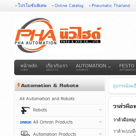
โปรโมชั่นพิเศษ
Online Catalog
Pneumatic Thailand
หน้าหลัก
เกี่ยวกับเรา
AUTOMATION
FESTO
HOME
ABOUT US
& ROBOTS
AUTOMATION
Automation & Robots
อุปกรณ์ลมอื
All Automation and Robots
วาล์วมื
Robots
วาล์วมือหม
All Omron Products
วาล์วแบบมื
Automation Products