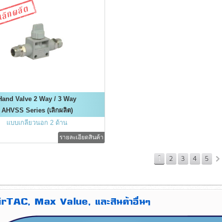
เลิกผลิต
Hand Valve 2 Way / 3 Way
AHVSS Series (เลิกผลิต)
แบบเกลียวนอก 2 ด้าน
รายละเอียดสินค้า
1
2
3
4
5
AirTAC, Max Value, และสินค้าอื่นๆ