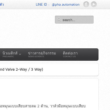
ตัว
LINE ID :
@pha.automation
นิวเมติกส์
ข่าวสาร&กิจกรรม
ติดต่อเรา
PNEUMATIC
NEWS & EVENTS
CONTACT US
and Valve 2-Way / 3 Way)
ือหมุนแบบเสียบสายลม 2 ด้าน, วาล์วมือหมุนแบบเสียบ