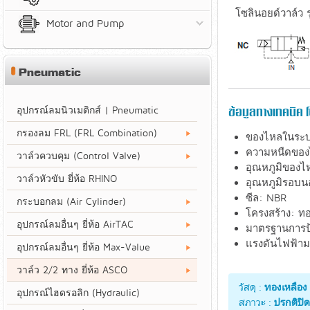
โซลินอยด์วาล์ว 
Motor and Pump
Pneumatic
อุปกรณ์ลมนิวเมติกส์ | Pneumatic
ข้อมูลทางเทคนิค 
กรองลม FRL (FRL Combination)
ของไหลในระบบ:
ความหนืดของ
วาล์วควบคุม (Control Valve)
อุณหภูมิของไห
วาล์วหัวขับ ยี่ห้อ RHINO
อุณหภูมิรอบนอ
ซีล: NBR
กระบอกลม (Air Cylinder)
โครงสร้าง: ทอ
อุปกรณ์ลมอื่นๆ ยี่ห้อ AirTAC
มาตรฐานการป้
แรงดันไฟฟ้าม
อุปกรณ์ลมอื่นๆ ยี่ห้อ Max-Value
AC (˜) 
วาล์ว 2/2 ทาง ยี่ห้อ ASCO
วัสดุ :
ทองเหลือง
อุปกรณ์ไฮดรอลิก (Hydraulic)
สภาวะ :
ปรกติปิด