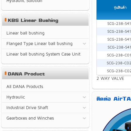
Hydraulic Solution
รุ่นสินค้า
KBS Linear Bushing
SCG-238-S4
SCG-238-S4
Linear ball bushing
SCG-238-S4
Flanged Type Linear ball bushing
SCG-238-S4
Linear ball bushing System Case Unit
SCG-238-C0
SCG-238-C0
SCG-238-C0
DANA Product
2 WAY VALVE
All DANA Products
Hydraulic
ติดต่อ AirTA
Industrial Drive Shaft
Gearboxes and Winches