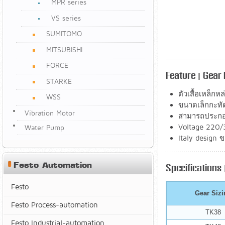
MPR series
VS series
SUMITOMO
MITSUBISHI
FORCE
Feature | Gear 
STARKE
ตัวเสื้อเหล็กห
WSS
ขนาดเล็กกะทัด
Vibration Motor
สามารถประกอบ
Voltage 220/
Water Pump
Italy design
Festo Automation
Specifications 
Festo
Gear Sizi
Festo Process-automation
TK38
Festo Industrial-automation