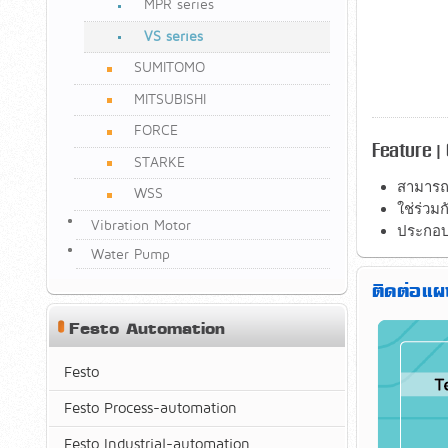
MPR series
VS series
SUMITOMO
MITSUBISHI
FORCE
Feature |
STARKE
สามารถ
WSS
ใช่ร่วม
Vibration Motor
ประกอบ
Water Pump
ติดต่อ
Festo Automation
Festo
Festo Process-automation
Festo Industrial-automation