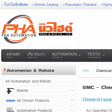
โปรโมชั่นพิเศษ
Online Catalog
Pneumatic Thailand
Hydra
หน้าหลัก
เกี่ยวกับเรา
AUTOMATION
FESTO
HOME
ABOUT US
& ROBOTS
AUTOMATION
Automation & Robots
SMC
Chemical 
All Automation and Robots
SMC - Chemi
Robots
Chemical Liquid
All Omron Products
Automation Products
Air Operated C